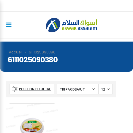
Accueil
»
6111025090380
6111025090380
POSITION DU FILTRE