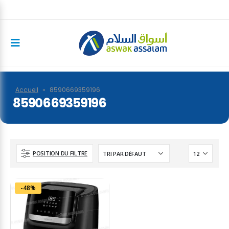
Accueil
»
8590669359196
8590669359196
POSITION DU FILTRE
-48%