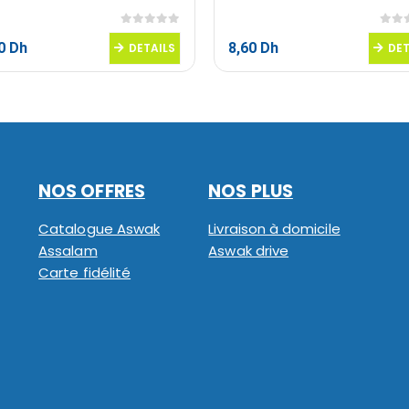
0
sur 5
0
sur
40
Dh
8,60
Dh
DETAILS
DET
NOS OFFRES
NOS PLUS
Catalogue Aswak
Livraison à domicile
Assalam
Aswak drive
Carte fidélité