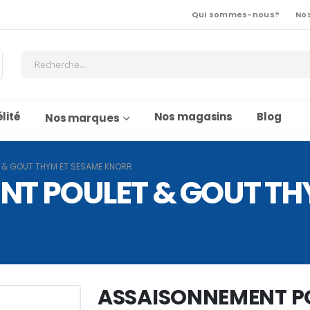
Qui sommes-nous?
No
lité
Nos magasins
Blog
Nos marques
 & GOUT THYM ET SESAME KNORR
T POULET & GOUT TH
ASSAISONNEMENT P