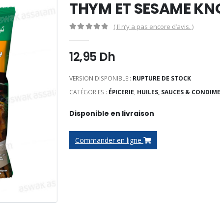
THYM ET SESAME KN
( Il n’y a pas encore d’avis. )
0
Sur 5
12,95
Dh
VERSION DISPONIBLE::
RUPTURE DE STOCK
CATÉGORIES :
ÉPICERIE
,
HUILES, SAUCES & CONDIM
Disponible en livraison
Commander en ligne