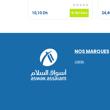
0
sur 5
0
sur 5
10,10
Dh
24,
DETAILS
DETAILS
NOS MARQUES
Janis