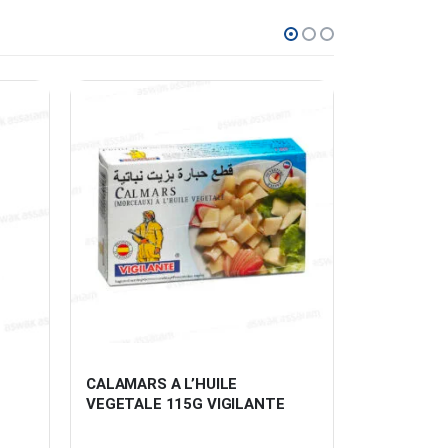
CALAMARS A L’HUILE 
THON A L
VEGETALE 115G VIGILANTE
3*80G PE