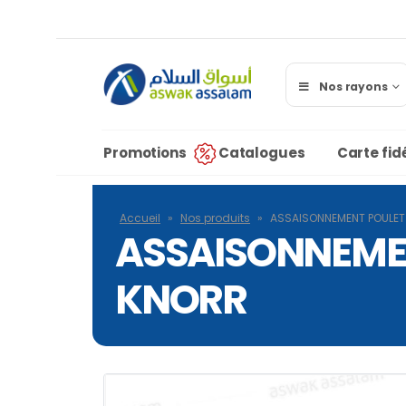
Nos rayons
Promotions
Catalogues
Carte fidé
Accueil
»
Nos produits
»
ASSAISONNEMENT POULET
ASSAISONNEMEN
KNORR