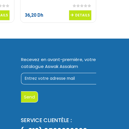
 5
0
sur 5
36,20
Dh
30,20
Dh
AILS
DETAILS
Recevez en avant-première, votre
catalogue Aswak Assalam