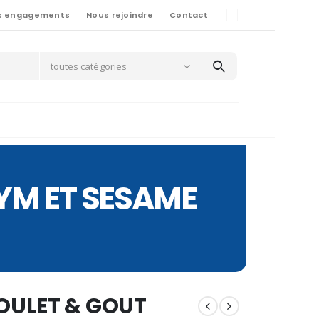
s engagements
Nous rejoindre
Contact
toutes catégories
YM ET SESAME
OULET & GOUT