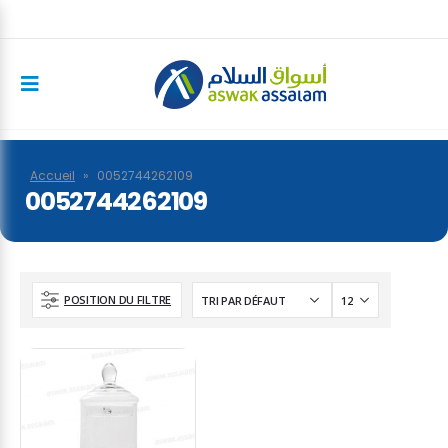
Accueil
»
0052744262109
0052744262109
POSITION DU FILTRE