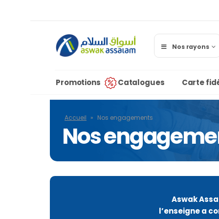
Nos rayons
Promotions
Catalogues
Carte fidé
Accueil
»
Nos engagements
Nos engageme
Aswak Assala
l’enseigne a co