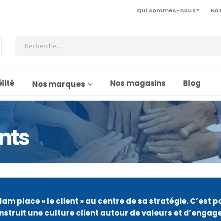
Qui sommes-nous?
No
lité
Nos magasins
Blog
Nos marques
nts
m place « le client » au centre de sa stratégie. C’est 
nstruit une culture client autour de valeurs et d’enga