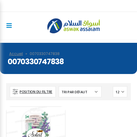
Accueil
»
0070330747838
0070330747838
POSITION DU FILTRE