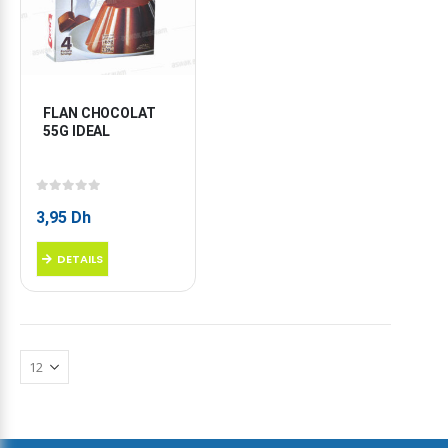
FLAN CHOCOLAT 
55G IDEAL
0
sur 5
3,95
Dh
DETAILS