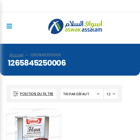
Accueil
»
1265845250006
1265845250006
POSITION DU FILTRE