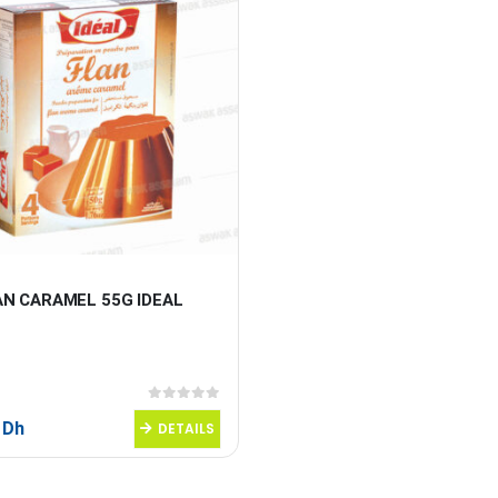
AN CARAMEL 55G IDEAL
0
sur 5
5
Dh
DETAILS