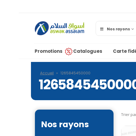
Nos rayons
Promotions
Catalogues
Carte fidé
Accueil
»
1265845450000
126584545000
Trier pa
Nos rayons