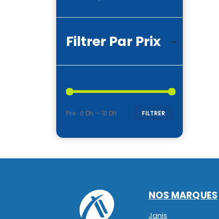
Filtrer Par Prix
Prix :
0 Dh
—
10 Dh
FILTRER
Prix
Prix
min
max
NOS MARQUES
Janis