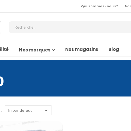
Qui sommes-nous?
No
lité
Nos magasins
Blog
Nos marques
0
r: