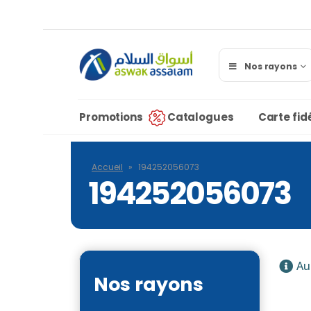
Nos rayons
Promotions
Catalogues
Carte fidé
Accueil
»
194252056073
194252056073
Au
Nos rayons