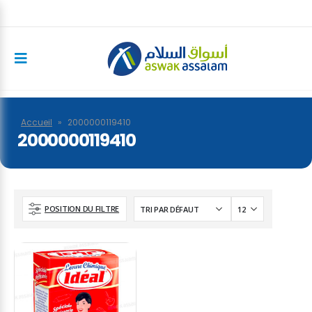
Accueil
»
2000000119410
2000000119410
POSITION DU FILTRE