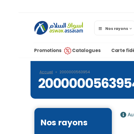
Nos rayons
Promotions
Catalogues
Carte fidé
Accueil
»
2000000563954
200000056395
Au
Nos rayons