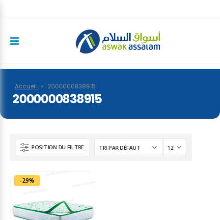
Accueil
»
2000000838915
2000000838915
POSITION DU FILTRE
-29%