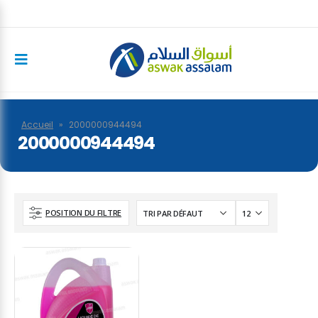
Accueil
»
2000000944494
2000000944494
POSITION DU FILTRE