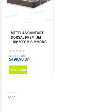
METELAS CONFORT 
DORSAL PREMIUM 
180*200CM SIMMONS
0
sur 5
6999,90
Dh
Le
Le
5499,90
Dh
prix
prix
initial
actuel
DETAILS
était :
est :
6999,90 Dh.
5499,90 Dh.