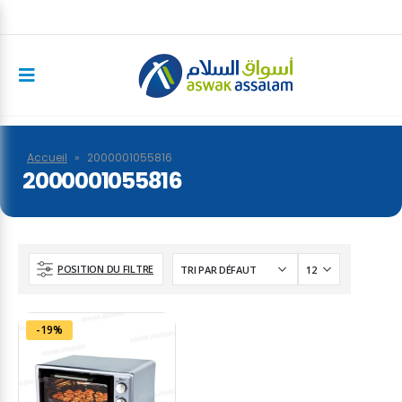
Accueil
»
2000001055816
2000001055816
POSITION DU FILTRE
-19%