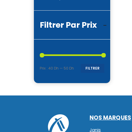
Filtrer Par Prix
Prix :
40 Dh
—
50 Dh
FILTRER
Prix
Prix
min
max
NOS MARQUES
Janis