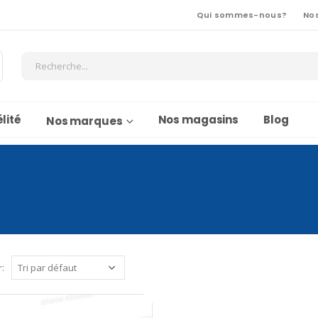
Qui sommes-nous?
No
lité
Nos magasins
Blog
Nos marques
r: