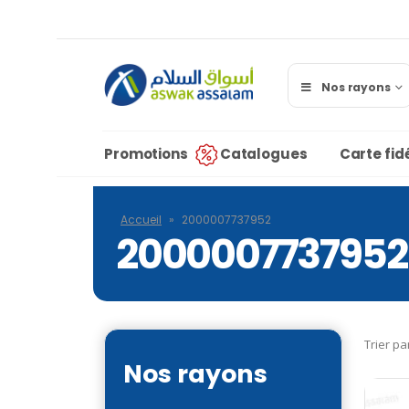
Nos rayons
Promotions
Catalogues
Carte fidé
Accueil
»
2000007737952
2000007737952
Trier pa
Nos rayons