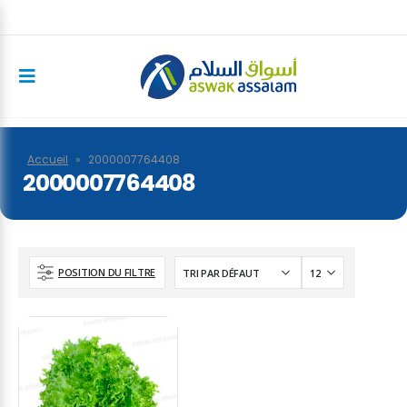
Accueil
»
2000007764408
2000007764408
POSITION DU FILTRE