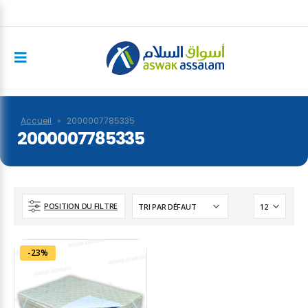
Accueil
»
2000007785335
2000007785335
POSITION DU FILTRE
-23%