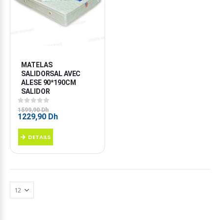
MATELAS 
SALIDORSAL AVEC 
ALESE 90*190CM 
SALIDOR
0
sur 5
1599,90
Dh
Le
Le
1229,90
Dh
prix
prix
initial
actuel
DETAILS
était :
est :
1599,90 Dh.
1229,90 Dh.