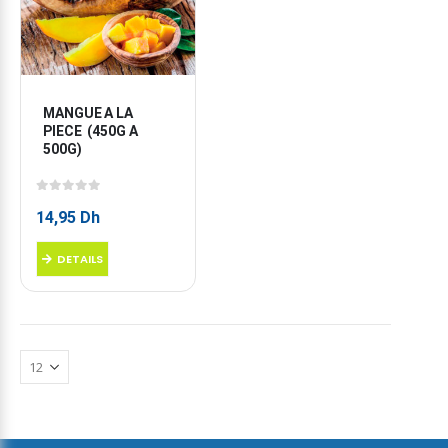
MANGUE A LA 
PIECE  (450G A 
500G)
0
sur 5
14,95
Dh
DETAILS