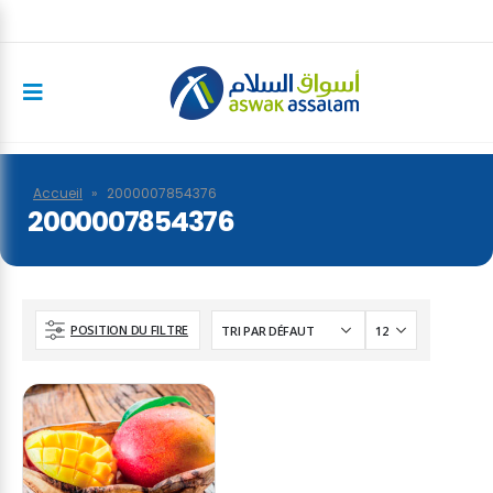
Accueil
»
2000007854376
2000007854376
POSITION DU FILTRE