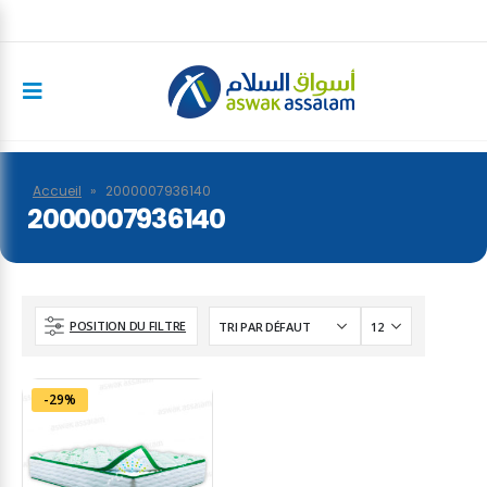
Accueil
»
2000007936140
2000007936140
POSITION DU FILTRE
-29%