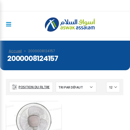
Accueil
»
2000008124157
2000008124157
POSITION DU FILTRE