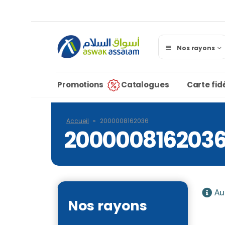
Nos rayons
Promotions
Catalogues
Carte fidé
Accueil
»
2000008162036
200000816203
Au
Nos rayons