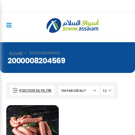
Accueil
»
2000008204569
2000008204569
POSITION DU FILTRE