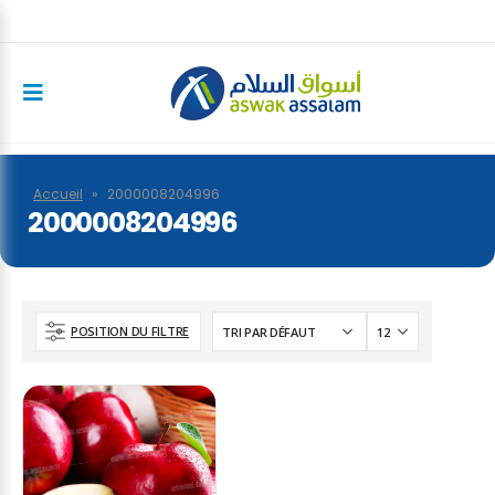
Accueil
»
2000008204996
2000008204996
POSITION DU FILTRE