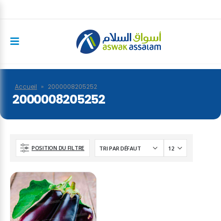
Accueil
»
2000008205252
2000008205252
POSITION DU FILTRE