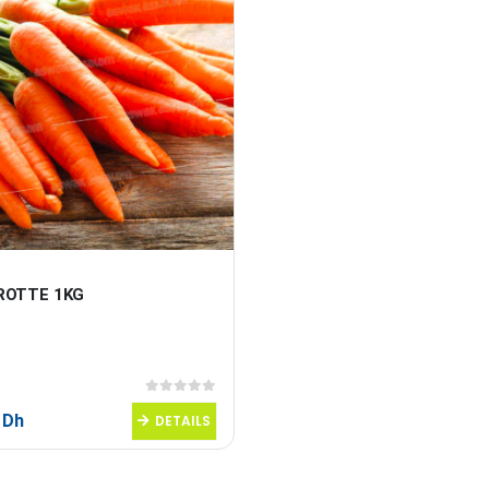
ROTTE 1KG
0
sur 5
5
Dh
DETAILS