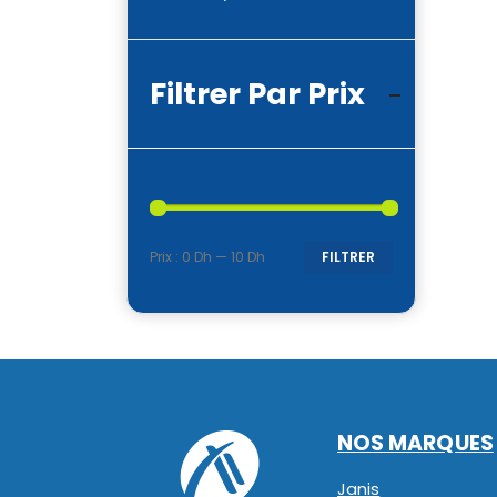
Filtrer Par Prix
Prix :
0 Dh
—
10 Dh
FILTRER
Prix
Prix
min
max
NOS MARQUES
Janis