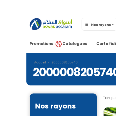
Nos rayons
Promotions
Catalogues
Carte fidé
Accueil
»
2000008205740
200000820574
Trier pa
Nos rayons