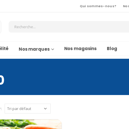
Qui sommes-nous?
No
lité
Nos magasins
Blog
Nos marques
0
r: