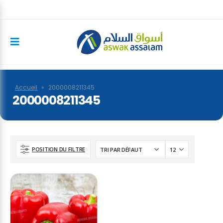
Accueil
»
2000008211345
2000008211345
POSITION DU FILTRE