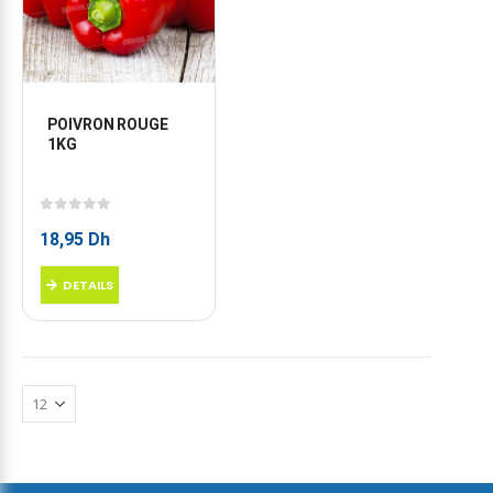
POIVRON ROUGE 
1KG
0
sur 5
18,95
Dh
DETAILS