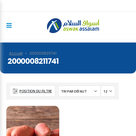
Accueil
»
2000008211741
2000008211741
POSITION DU FILTRE