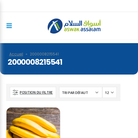
Accueil
»
2000008215541
2000008215541
POSITION DU FILTRE