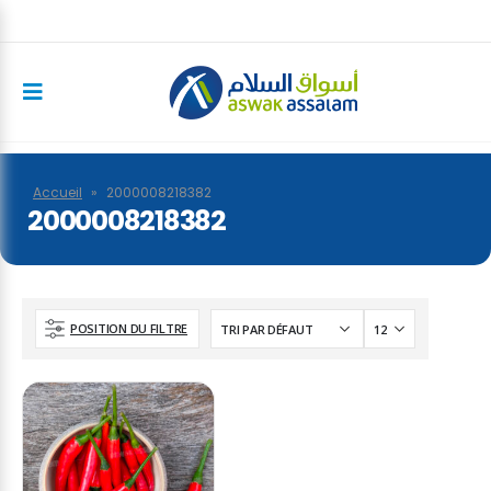
Accueil
»
2000008218382
2000008218382
POSITION DU FILTRE