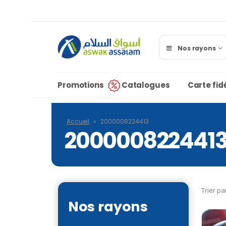
Nos rayons
Promotions
Catalogues
Carte fidé
Accueil
»
2000008224413
200000822441
Trier pa
Nos rayons