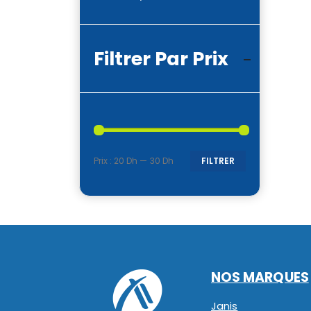
Filtrer Par Prix
Prix :
20 Dh
—
30 Dh
FILTRER
Prix
Prix
min
max
NOS MARQUES
Janis