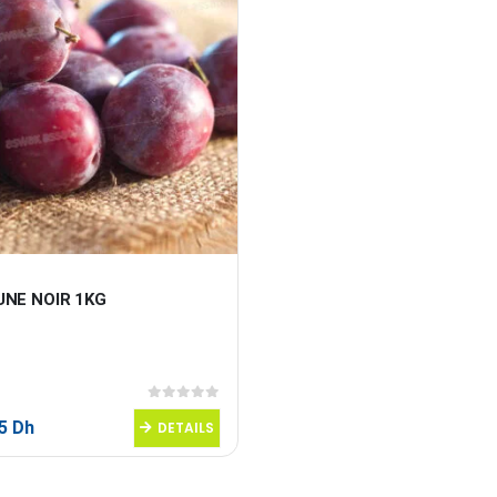
UNE NOIR 1KG
0
sur 5
95
Dh
DETAILS