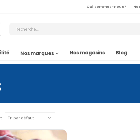
Qui sommes-nous?
No
lité
Nos magasins
Blog
Nos marques
3
r: