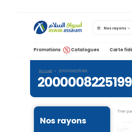
Nos rayons
Promotions
Catalogues
Carte fidé
Accueil
»
2000008225199
2000008225199
Trier pa
Nos rayons