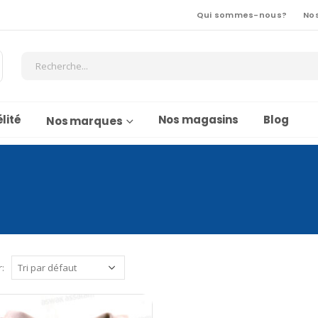
Qui sommes-nous?
No
lité
Nos magasins
Blog
Nos marques
r: