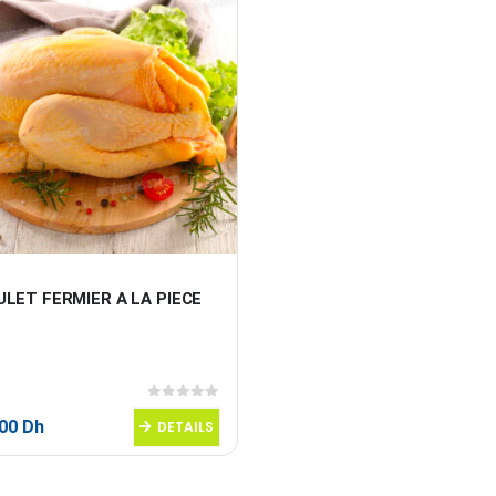
LET FERMIER A LA PIECE
0
sur 5
,00
Dh
DETAILS