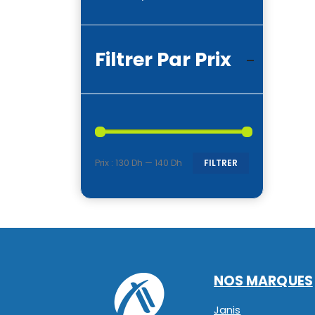
Filtrer Par Prix
Prix :
130 Dh
—
140 Dh
FILTRER
Prix
Prix
min
max
NOS MARQUES
Janis