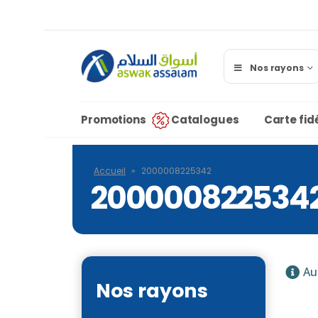
Nos rayons
Promotions
Catalogues
Carte fidé
Accueil
»
2000008225342
200000822534
Au
Nos rayons