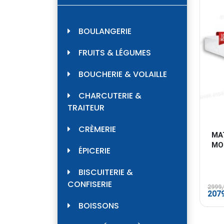
BOULANGERIE
FRUITS & LÉGUMES
BOUCHERIE & VOLAILLE
CHARCUTERIE &
TRAITEUR
CRÈMERIE
MA
MO
ÉPICERIE
BISCUITERIE &
CONFISERIE
2999
Le
207
prix
BOISSONS
initi
était