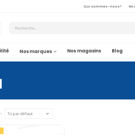
Qui sommes-nous?
No
lité
Nos magasins
Blog
Nos marques
1
r:
%