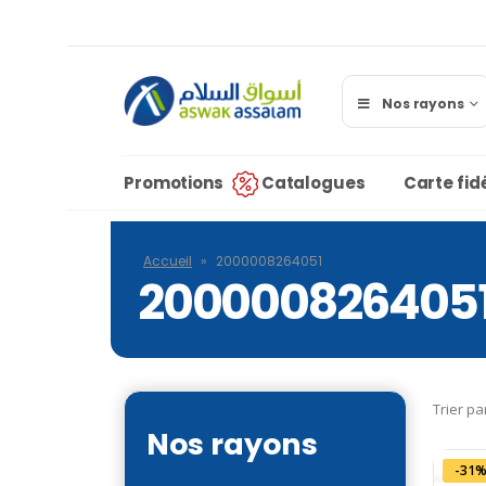
Nos rayons
Promotions
Catalogues
Carte fidé
Accueil
»
2000008264051
200000826405
Trier pa
Nos rayons
-31