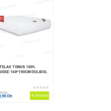
TELAS TONUS 100% 
USSE 160*190CM DOLIDOL
0
sur 5
,90
Dh
Le
DETAILS
9,90
Dh
prix
al
actuel
 :
est :