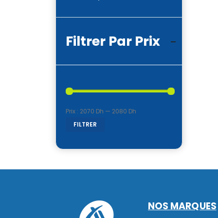
Filtrer Par Prix
Prix :
2070 Dh
—
2080 Dh
Prix
Prix
FILTRER
min
max
NOS MARQUES