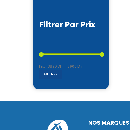
Filtrer Par Prix
Prix :
3890 Dh
—
3900 Dh
Prix
Prix
FILTRER
min
max
NOS MARQUES