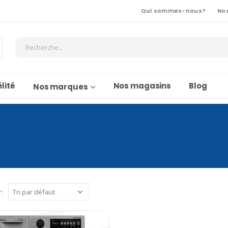
Qui sommes-nous?
No
lité
Nos magasins
Blog
Nos marques
r: