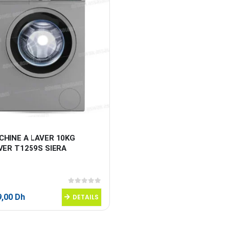
CHINE A LAVER 10KG 
VER T1259S SIERA
0
sur 5
9,00
Dh
DETAILS