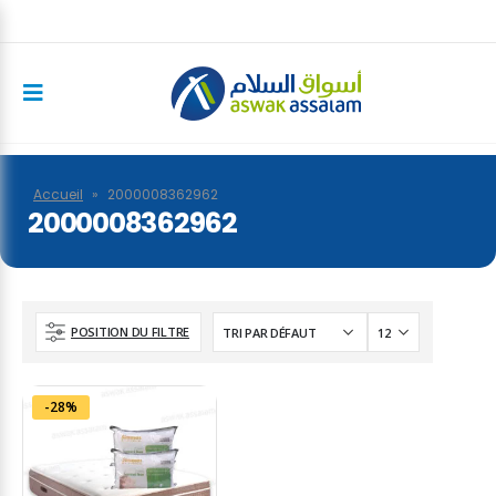
Accueil
»
2000008362962
2000008362962
POSITION DU FILTRE
-28%