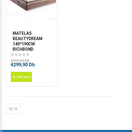
MATELAS 
BEAUTYDREAM 
140*190CM 
RICHBOND
0
sur 5
5999,90
Dh
Le
Le
4299,90
Dh
prix
prix
initial
actuel
DETAILS
était :
est :
5999,90 Dh.
4299,90 Dh.