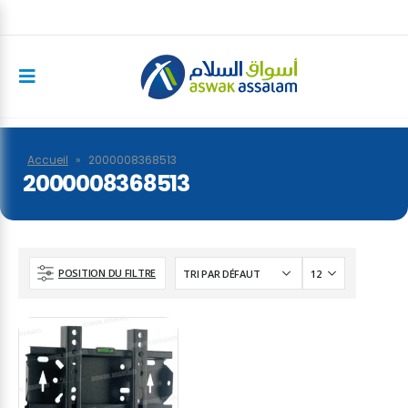
Accueil
»
2000008368513
2000008368513
POSITION DU FILTRE