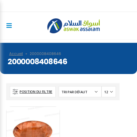
Accueil
»
2000008408646
2000008408646
POSITION DU FILTRE