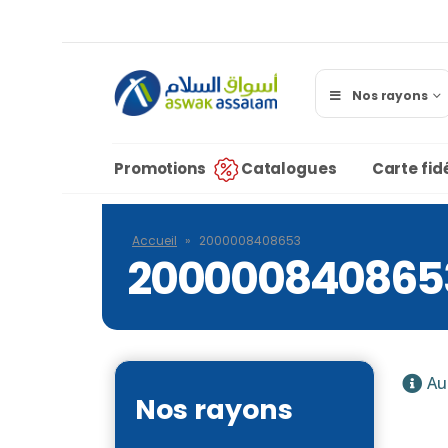
Nos rayons
Promotions
Catalogues
Carte fidé
Accueil
»
2000008408653
200000840865
Au
Nos rayons