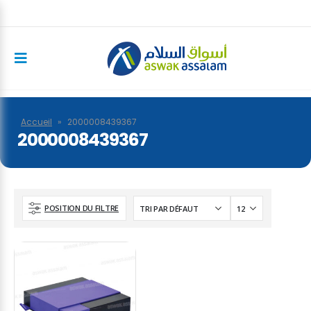
Accueil
»
2000008439367
2000008439367
POSITION DU FILTRE