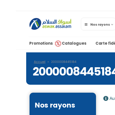
Nos rayons
Promotions
Catalogues
Carte fidé
Accueil
»
2000008445184
200000844518
Au
Nos rayons