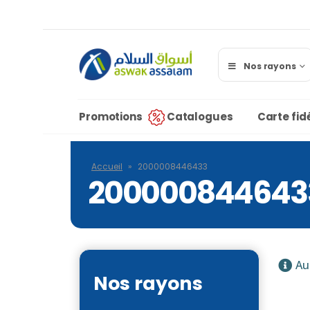
Nos rayons
Promotions
Catalogues
Carte fidé
Accueil
»
2000008446433
200000844643
Au
Nos rayons