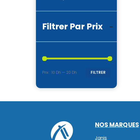
Filtrer Par Prix
Prix :
10 Dh
—
20 Dh
FILTRER
Prix
Prix
min
max
NOS MARQUES
Janis