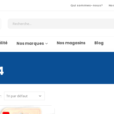
Qui sommes-nous?
No
lité
Nos magasins
Blog
Nos marques
4
r: