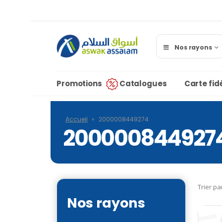
Nos rayons
Promotions
Catalogues
Carte fidé
Accueil
»
2000008449274
200000844927
Trier pa
Nos rayons