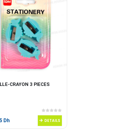
ILLE-CRAYON 3 PIECES
0
sur 5
95
Dh
DETAILS