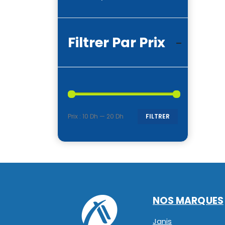
Filtrer Par Prix
Prix :
10 Dh
—
20 Dh
FILTRER
Prix
Prix
min
max
NOS MARQUES
Janis