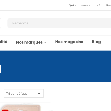
Qui sommes-nous?
No
lité
Nos magasins
Blog
Nos marques
1
r: