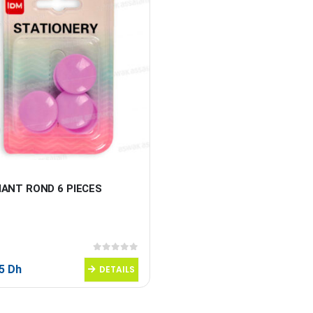
MANT ROND 6 PIECES
0
sur 5
95
Dh
DETAILS