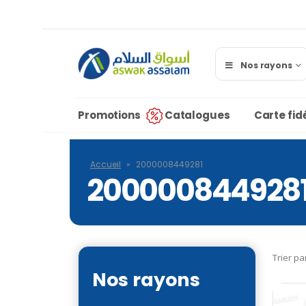
Nos rayons
Promotions
Catalogues
Carte fidé
Accueil
»
2000008449281
200000844928
Trier pa
Nos rayons