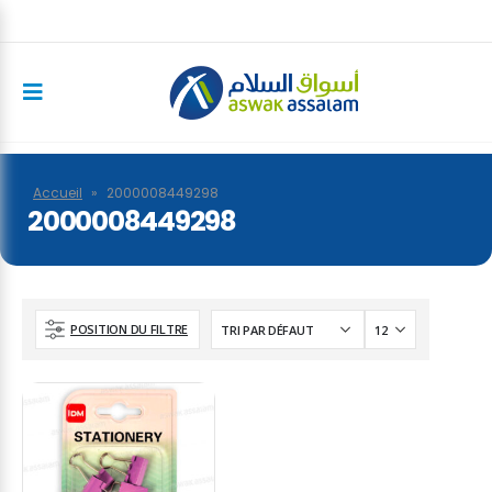
Accueil
»
2000008449298
2000008449298
POSITION DU FILTRE