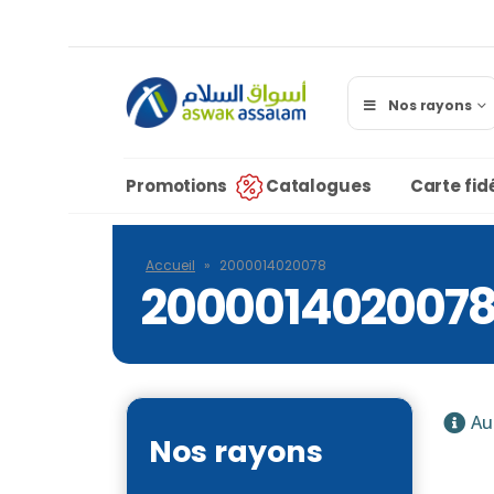
Nos rayons
Promotions
Catalogues
Carte fidé
Accueil
»
2000014020078
200001402007
Au
Nos rayons