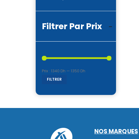
Filtrer Par Prix
Prix :
1340 Dh
—
1350 Dh
Prix
Prix
FILTRER
min
max
NOS MARQUES