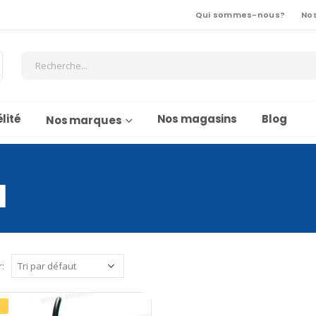
Qui sommes-nous?
No
lité
Nos magasins
Blog
Nos marques
1
r:
%