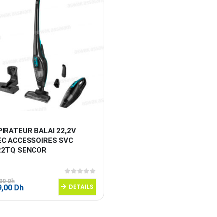
IRATEUR BALAI 22,2V 
EC ACCESSOIRES SVC 
22TQ SENCOR
0
sur 5
,00
Dh
Le
DETAILS
9,00
Dh
prix
al
actuel
 :
est :