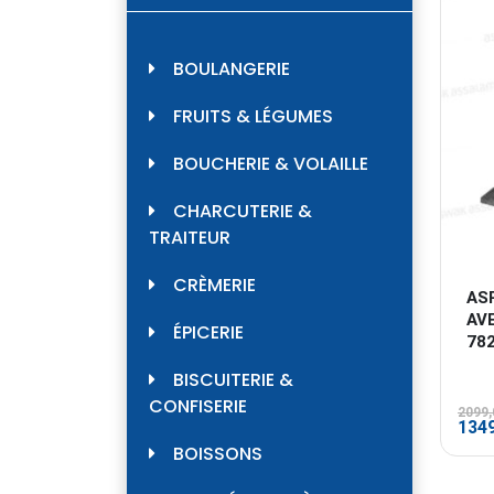
BOULANGERIE
FRUITS & LÉGUMES
BOUCHERIE & VOLAILLE
CHARCUTERIE &
TRAITEUR
CRÈMERIE
ASP
AV
ÉPICERIE
78
BISCUITERIE &
CONFISERIE
2099
Le
134
prix
BOISSONS
initi
était