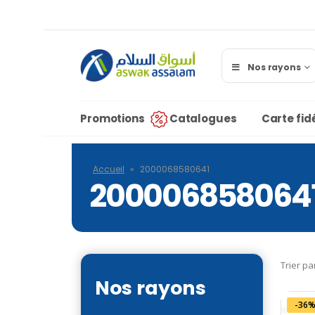
Nos rayons
Promotions
Catalogues
Carte fidé
Accueil
»
2000068580641
200006858064
Trier pa
Nos rayons
-36