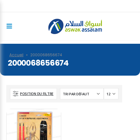
Accueil
»
2000068656674
2000068656674
POSITION DU FILTRE