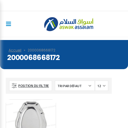
Accueil
»
2000068668172
2000068668172
POSITION DU FILTRE