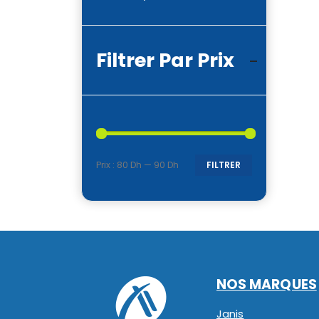
Filtrer Par Prix
Prix :
80 Dh
—
90 Dh
FILTRER
Prix
Prix
min
max
NOS MARQUES
Janis