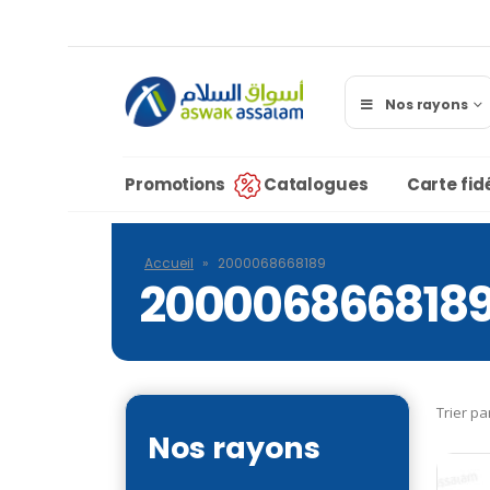
Nos rayons
Promotions
Catalogues
Carte fidé
Accueil
»
2000068668189
200006866818
Trier pa
Nos rayons