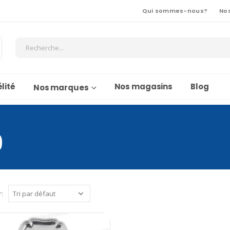
Qui sommes-nous?
No
lité
Nos magasins
Blog
Nos marques
9
r: