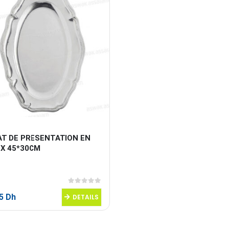
AT DE PRESENTATION EN 
OX 45*30CM
0
sur 5
95
Dh
DETAILS